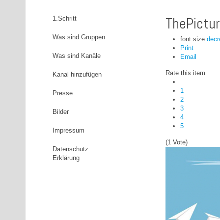
ThePictu
1.Schritt
Was sind Gruppen
font size
decr
Print
Was sind Kanäle
Email
Rate this item
Kanal hinzufügen
1
Presse
2
3
Bilder
4
5
Impressum
(1 Vote)
Datenschutz
Erklärung